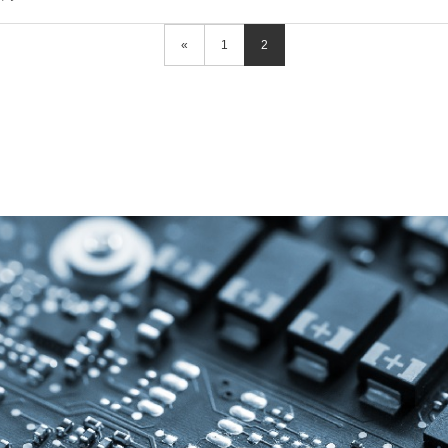
«
1
2