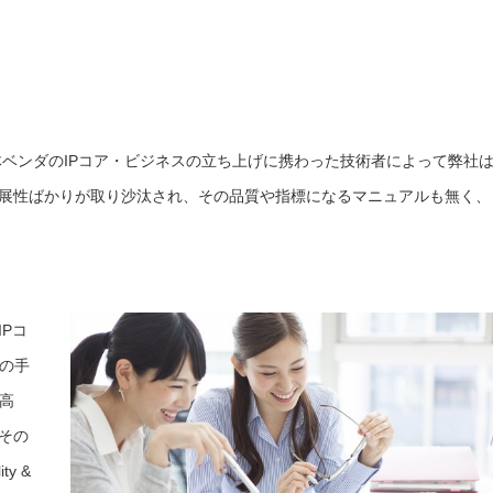
導体ベンダのIPコア・ビジネスの立ち上げに携わった技術者によって弊社
発展性ばかりが取り沙汰され、その品質や指標になるマニュアルも無く、
Pコ
の手
高
その
y &