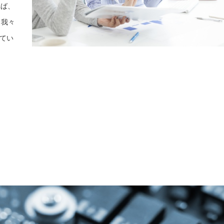
れば、
。我々
てい