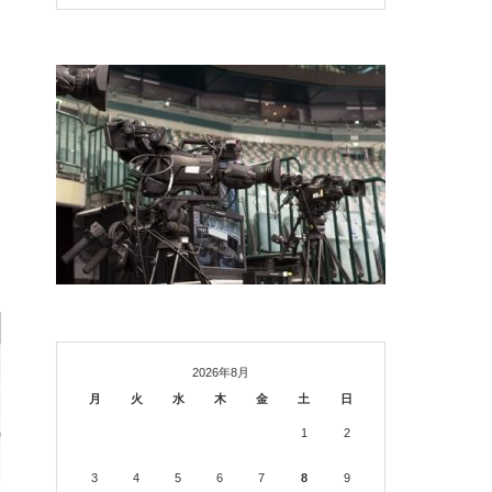
は
2026年8月
月
火
水
木
金
土
日
1
2
3
4
5
6
7
8
9